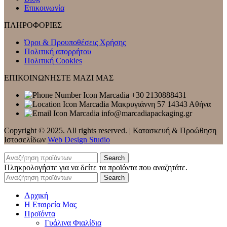
Επικοινωνία
ΠΛΗΡΟΦΟΡΙΕΣ
Όροι & Προυποθέσεις Χρήσης
Πολιτική απορρήτου
Πολιτική Cookies
ΕΠΙΚΟΙΝΩΝΗΣΤΕ ΜΑΖΙ ΜΑΣ
+30 2130888431
Mακρυγιάννη 57 14343 Αθήνα
info@marcadiapackaging.gr
Copyright © 2025. All rights reserved. | Κατασκευή & Προώθηση
Ιστοσελίδων
Web Design Studio
Search
Πληκρολογήστε για να δείτε τα προϊόντα που αναζητάτε.
Search
Αρχική
Η Εταιρεία Μας
Προϊόντα
Γυάλινα Φιαλίδια