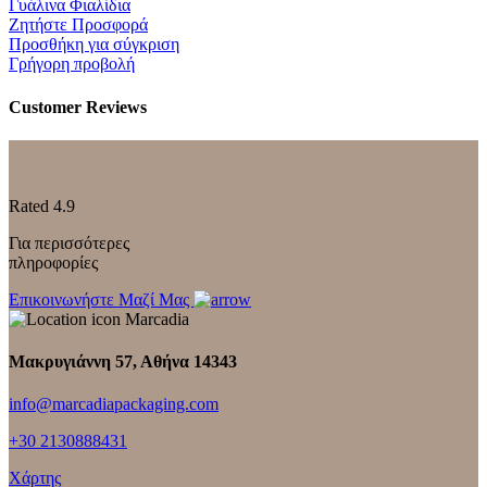
Γυάλινα Φιαλίδια
Ζητήστε Προσφορά
Προσθήκη για σύγκριση
Γρήγορη προβολή
Customer Reviews
Rated 4.9
Για περισσότερες
πληροφορίες
Επικοινωνήστε Μαζί Μας
Mακρυγιάννη 57, Αθήνα 14343
info@marcadiapackaging.com
+30 2130888431
Χάρτης