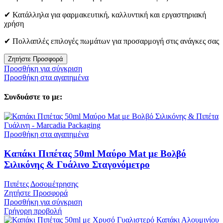
✔ Κατάλληλα για φαρμακευτική, καλλυντική και εργαστηριακή
χρήση
✔ Πολλαπλές επιλογές πωμάτων για προσαρμογή στις ανάγκες σας
Ζητήστε Προσφορά
Προσθήκη για σύγκριση
Προσθήκη στα αγαπημένα
Συνδυάστε το με:
Προσθήκη στα αγαπημένα
Καπάκι Πιπέτας 50ml Μαύρο Mat με Βολβό
Σιλικόνης & Γυάλινο Σταγονόμετρο
Πιπέτες Δοσομέτρησης
Ζητήστε Προσφορά
Προσθήκη για σύγκριση
Γρήγορη προβολή