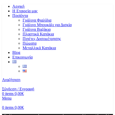
Αρχική
Η Εταιρεία μας
Προϊόντα
Γυάλινα Φιαλίδια
Γυάλινο Μπουκάλι για Δισκία
Γυάλινα Βαζάκια
Πλαστικά Καπάκια
Πιπέτες Δοσομέτρησης
Πώματα
Μεταλλικά Καπάκια
Blog
Επικοινωνία
Αναζήτηση
Σύνδεση / Εγγραφή
0
items
0,00
€
Menu
0
items
0,00
€