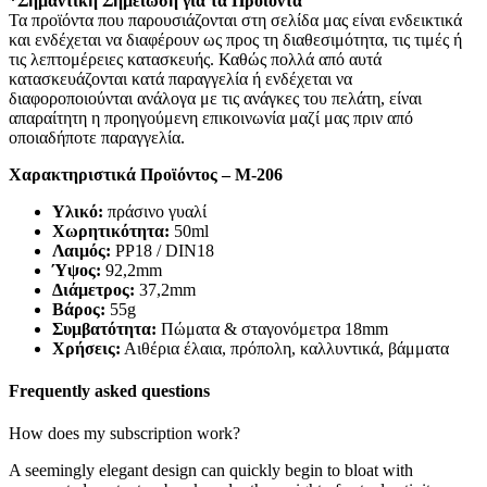
*Σημαντική Σημείωση για τα Προϊόντα
Τα προϊόντα που παρουσιάζονται στη σελίδα μας είναι ενδεικτικά
και ενδέχεται να διαφέρουν ως προς τη διαθεσιμότητα, τις τιμές ή
τις λεπτομέρειες κατασκευής. Καθώς πολλά από αυτά
κατασκευάζονται κατά παραγγελία ή ενδέχεται να
διαφοροποιούνται ανάλογα με τις ανάγκες του πελάτη, είναι
απαραίτητη η προηγούμενη επικοινωνία μαζί μας πριν από
οποιαδήποτε παραγγελία.
Χαρακτηριστικά Προϊόντος – M-206
Υλικό:
πράσινο γυαλί
Χωρητικότητα:
50ml
Λαιμός:
PP18 / DIN18
Ύψος:
92,2mm
Διάμετρος:
37,2mm
Βάρος:
55g
Συμβατότητα:
Πώματα & σταγονόμετρα 18mm
Χρήσεις:
Αιθέρια έλαια, πρόπολη, καλλυντικά, βάμματα
Frequently asked questions
How does my subscription work?
A seemingly elegant design can quickly begin to bloat with