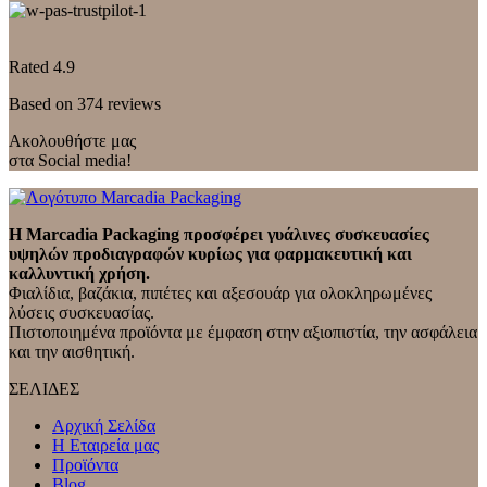
Rated 4.9
Based on 374 reviews
Ακολουθήστε μας
στα Social media!
Η Marcadia Packaging προσφέρει γυάλινες συσκευασίες
υψηλών προδιαγραφών κυρίως για φαρμακευτική και
καλλυντική χρήση.
Φιαλίδια, βαζάκια, πιπέτες και αξεσουάρ για ολοκληρωμένες
λύσεις συσκευασίας.
Πιστοποιημένα προϊόντα με έμφαση στην αξιοπιστία, την ασφάλεια
και την αισθητική.
ΣΕΛΙΔΕΣ
Αρχική Σελίδα
Η Εταιρεία μας
Προϊόντα
Blog