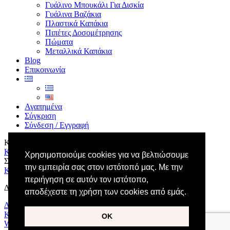
Γυάλινο Μπουκάλι Για Δισκία
Γυάλινα Βαζάκια
Πλαστικά Καπάκια
Πιπέτες Δοσομέτρησης
Πώματα
Μεταλλικά Καπάκια
Blog
Επικοινωνία
Αγαπημένα
Σύγκριση
Σύνδεση / Εγγραφή
Καλάθι αγορών
Κλείσιμο
Χρησιμοποιούμε cookies για να βελτιώσουμε
Σύνδεση
την εμπειρία σας στον ιστότοπό μας. Με την
Κλείσιμο
περιήγηση σε αυτόν τον ιστότοπο,
Δεν έχετε λογαριασμό ακόμα;
αποδέχεστε τη χρήση των cookies από εμάς.
Δημιουργία Λογαριασμού
Κατάστημα
ΟΚ
Wishlist